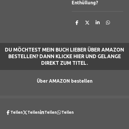
Enthüllung?
T
T
T
T
e
e
e
e
i
i
i
i
l
l
l
l
e
e
e
e
n
n
n
n
DU MÖCHTEST MEIN BUCH LIEBER ÜBER AMAZON
BESTELLEN? DANN KLICKE HIER UND GELANGE
DIREKT ZUM TITEL.
Über AMAZON bestellen
Teilen
Teilen
Teilen
Teilen