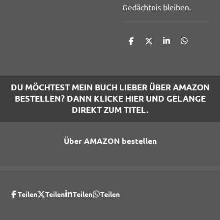
Gedächtnis bleiben.
T
T
T
T
e
e
e
e
i
i
i
i
l
l
l
l
e
e
e
e
n
n
n
n
DU MÖCHTEST MEIN BUCH LIEBER ÜBER AMAZON
BESTELLEN? DANN KLICKE HIER UND GELANGE
DIREKT ZUM TITEL.
Über AMAZON bestellen
Teilen
Teilen
Teilen
Teilen