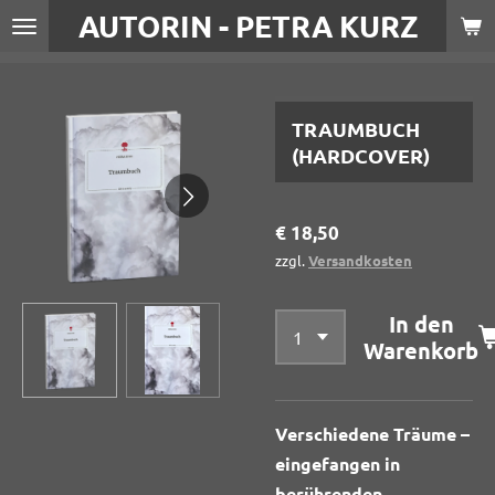
AUTORIN - PETRA KURZ
Zum
Hauptinhalt
springen
TRAUMBUCH
(HARDCOVER)
€ 18,50
zzgl.
Versandkosten
In den
Warenkorb
Verschiedene Träume –
eingefangen in
berührenden